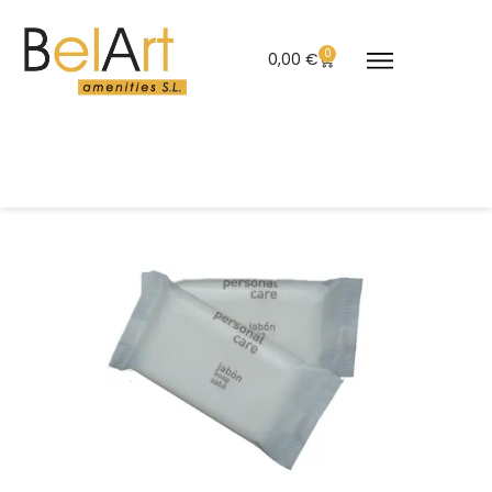
0
0,00
€