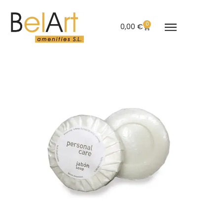
0
0,00
€